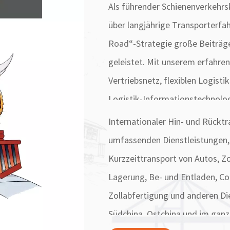
Als führender Schienenverkehrs
über langjährige Transporterfa
Road“-Strategie große Beiträg
geleistet. Mit unserem erfahr
Vertriebsnetz, flexiblen Logis
Logistik-Informationstechnolo
Plattform geschaffen.
Internationaler Hin- und Rücktr
umfassenden Dienstleistungen, 
Kurzzeittransport von Autos, Zol
Lagerung, Be- und Entladen, Co
Zollabfertigung und anderen Di
Südchina, Ostchina und im ganz