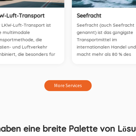
W-Luft-Transport
Seefracht
 LKW-Luft-Transport ist
Seefracht (auch Seefracht
e multimodale
genannt) ist das gängigste
nsportmethode, die
Transportmittel im
aßen- und Luftverkehr
internationalen Handel und
biniert, die besonders für
macht mehr als 80 % des
hwertige, zeitempfindliche
Welthandels aus. Die
en geeignet ist. Der LKW-
Seeschifffahrt nutzt ein
t-Transport kombiniert die
ausgedehntes Netz an
xibilität des Straßenverkehrs
Seerouten, um Kontinente
More Services
t dem
problemlos zu überqueren.
chwindigkeitsvorteil des
Seetransporte sind skalierb
ttransports, was es zu einer
und ermöglichen den
alen Wahl für
effizienten und
nzüberschreitende Logistik
kostengünstigen Transport
haben eine breite Palette von Lös
 Notfracht macht. Der
von Fracht jeder Größe, Fo
tainer Transport von Dear
und Art überall hin. Ob Sie