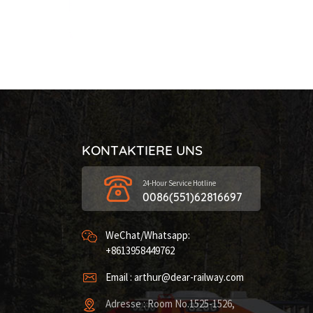
KONTAKTIERE UNS
24-Hour Service Hotline
0086(551)62816697
WeChat/Whatsapp:
+8613958449762
Email : arthur@dear-railway.com
Adresse : Room No.1525-1526,