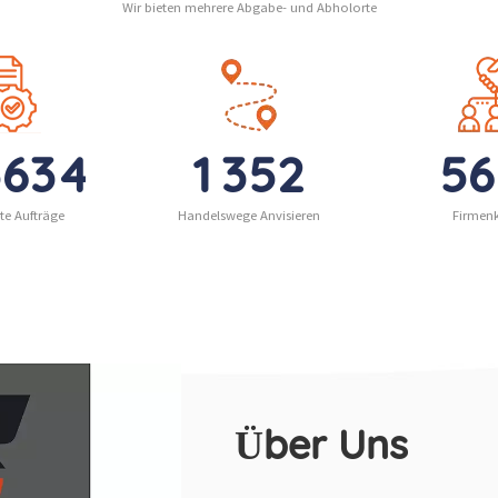
Wir bieten mehrere Abgabe- und Abholorte
lway bietet professionelle
einen vollen Container ode
-Luft-Transportlösungen,
eine kleine Sendung
sicherzustellen, dass Ihre
versenden, DR Trans erreic
hwertigen Waren schnell
mit seinem umfangreichen
 sicher an ihr Ziel geliefert
Seefrachtsystem probleml
den. Wir bieten One-Stop-
globale Märkte.
5
6
3
4
1
3
5
2
5
6
nste für
nzüberschreitende Logistik
te Aufträge
Handelswege Anvisieren
Firmen
 Notfracht an.
taktieren Sie uns jetzt, um
r über Lkw-Luft-Transport
erfahren und effiziente und
ueme Logistiklösungen zu
leben!
Über Uns