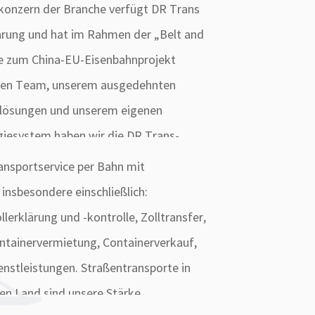
konzern der Branche verfügt DR Trans
hrung und hat im Rahmen der „Belt and
e zum China-EU-Eisenbahnprojekt
enen Team, unserem ausgedehnten
tiklösungen und unserem eigenen
giesystem haben wir die DR Trans-
ansportservice per Bahn mit
insbesondere einschließlich:
lerklärung und -kontrolle, Zolltransfer,
ntainervermietung, Containerverkauf,
enstleistungen. Straßentransporte in
en Land sind unsere Stärke.