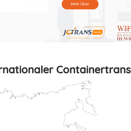
Mehr Über
rnationaler Containertran