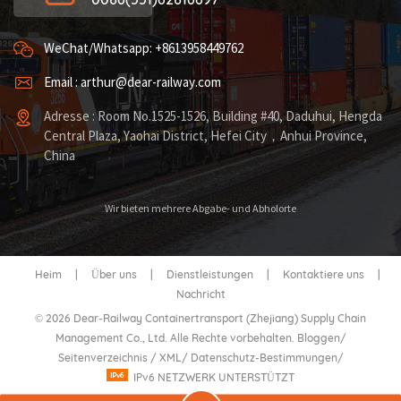
WeChat/Whatsapp: +8613958449762
Email : arthur@dear-railway.com
Adresse : Room No.1525-1526, Building #40, Daduhui, Hengda
Central Plaza, Yaohai District, Hefei City，Anhui Province,
China
Wir bieten mehrere Abgabe- und Abholorte
Heim
|
Über uns
|
Dienstleistungen
|
Kontaktiere uns
|
Nachricht
© 2026 Dear-Railway Containertransport (Zhejiang) Supply Chain
Management Co., Ltd. Alle Rechte vorbehalten.
Bloggen
/
Seitenverzeichnis
/
XML
/
Datenschutz-Bestimmungen
/
IPv6 NETZWERK UNTERSTÜTZT