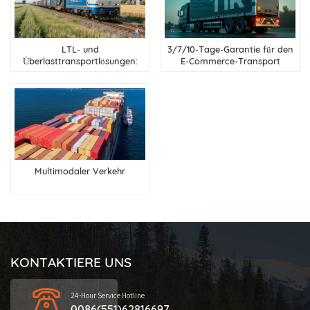
LTL- und
3/7/10-Tage-Garantie für den
Überlasttransportlösungen:
E-Commerce-Transport
China nach Zentralasien und
übergroßer Frachten von
Russland
China nach Russland,
Zentralasien und Weißrussland
Multimodaler Verkehr
KONTAKTIERE UNS
24-Hour Service Hotline
0086(551)62816697