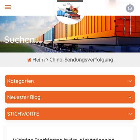
DEUTSCH
Suchen
Heim
China-Sendungsverfolgung
Kategorien
Neuester Blog
STICHWORTE
Wichtige Frachtarten in der internationalen