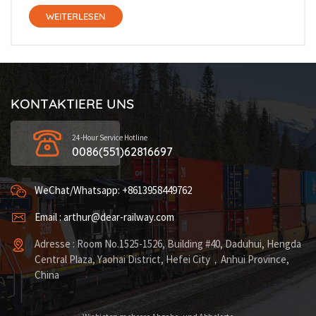
WEITERLESEN
KONTAKTIERE UNS
24-Hour Service Hotline
0086(551)62816697
WeChat/Whatsapp: +8613958449762
Email : arthur@dear-railway.com
Adresse : Room No.1525-1526, Building #40, Daduhui, Hengda
Central Plaza, Yaohai District, Hefei City，Anhui Province,
China