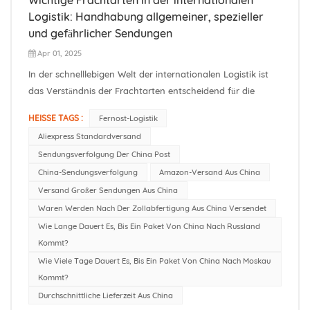
Logistik: Handhabung allgemeiner, spezieller
und gefährlicher Sendungen
Apr 01, 2025
In der schnelllebigen Welt der internationalen Logistik ist
das Verständnis der Frachtarten entscheidend für die
Optimierung von Lieferketten, die Gewährleistung der
HEISSE TAGS :
Fernost-Logistik
Compliance und die Minimierung von Risiken. Für
Aliexpress Standardversand
Unternehmen, die Waren von China nach Russland,
Sendungsverfolgung Der China Post
Zentralasien und Weißrussland versende...
China-Sendungsverfolgung
Amazon-Versand Aus China
Versand Großer Sendungen Aus China
Waren Werden Nach Der Zollabfertigung Aus China Versendet
Wie Lange Dauert Es, Bis Ein Paket Von China Nach Russland
Kommt?
Wie Viele Tage Dauert Es, Bis Ein Paket Von China Nach Moskau
Kommt?
Durchschnittliche Lieferzeit Aus China