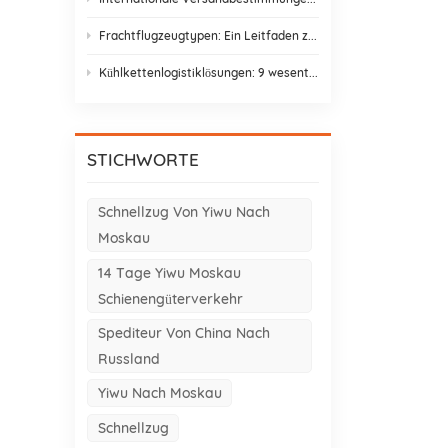
Frachtflugzeugtypen: Ein Leitfaden zu Frachtflugzeugvarianten für den Asien-Europa-Handel
Kühlkettenlogistiklösungen: 9 wesentliche Elemente und Gestaltungsstrategien
STICHWORTE
Schnellzug Von Yiwu Nach
Moskau
14 Tage Yiwu Moskau
Schienengüterverkehr
Spediteur Von China Nach
Russland
Yiwu Nach Moskau
Schnellzug