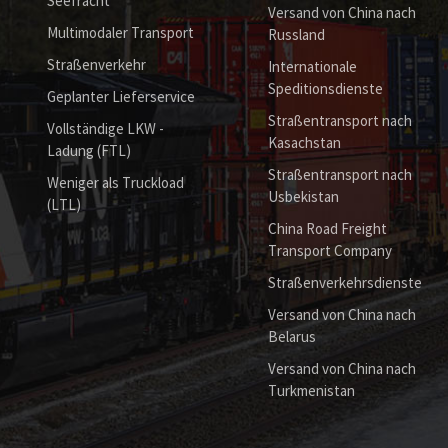
Seefracht
Versand von China nach
Multimodaler Transport
Russland
Straßenverkehr
Internationale
Speditionsdienste
Geplanter Lieferservice
Straßentransport nach
Vollständige LKW -
Kasachstan
Ladung (FTL)
Straßentransport nach
Weniger als Truckload
Usbekistan
(LTL)
China Road Freight
Transport Company
Straßenverkehrsdienste
Versand von China nach
Belarus
Versand von China nach
Turkmenistan