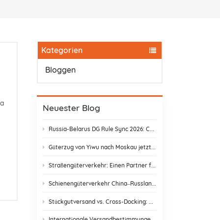
Kategorien
Bloggen
7||8||9||10||11||12||13||14||15||16||17||18||19||20||21| |22||23||24| |25||
Neuester Blog
Russia-Belarus DG Rule Sync 2026: Chemical & Lithium Battery Shipping Guide
Güterzug von Yiwu nach Moskau jetzt nur noch 14 Tage: Keine Zollverzögerungen mehr!
Straßengüterverkehr: Einen Partner finden, der wirklich liefert
Schienengüterverkehr China–Russland: Versteckte Kosten und wie man sie vermeidet
Stückgutversand vs. Cross-Docking: Die beste Versandstrategie wählen
Internationale Versandbestimmungen & E-Commerce-Konformität | DR Trans