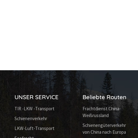
UNSER SERVICE
Beliebte Routen
TIR -LKW -Transport
Frachtdienst China-
Weißrussland
Schienenverkehr
Schienengüterverkehr
LKW-Luft-Transport
von China nach Europa