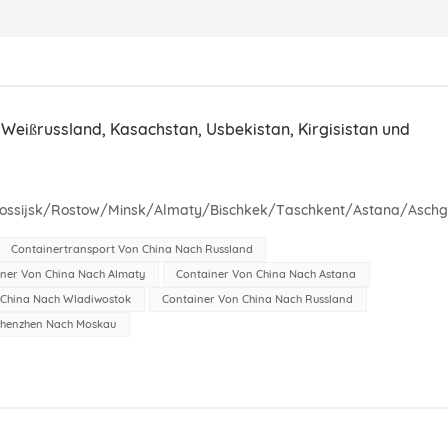
 Weißrussland, Kasachstan, Usbekistan, Kirgisistan und
stow/Minsk/Almaty/Bischkek/Taschkent/Astana/Aschgabat|1| |2| |3||4| |5||6||
Containertransport Von China Nach Russland
ner Von China Nach Almaty
Container Von China Nach Astana
 China Nach Wladiwostok
Container Von China Nach Russland
Shenzhen Nach Moskau