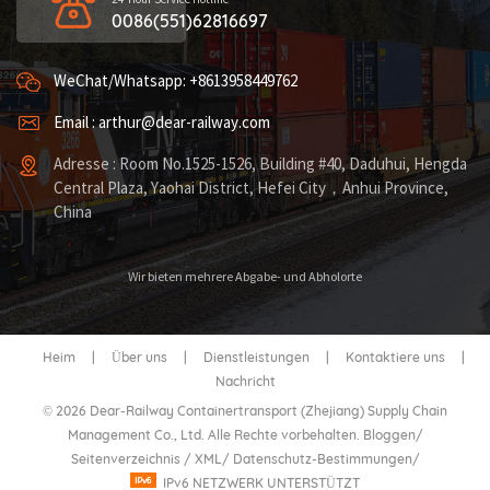
0086(551)62816697
WeChat/Whatsapp: +8613958449762
Email : arthur@dear-railway.com
Adresse : Room No.1525-1526, Building #40, Daduhui, Hengda
Central Plaza, Yaohai District, Hefei City，Anhui Province,
China
Wir bieten mehrere Abgabe- und Abholorte
Heim
|
Über uns
|
Dienstleistungen
|
Kontaktiere uns
|
Nachricht
© 2026 Dear-Railway Containertransport (Zhejiang) Supply Chain
Management Co., Ltd. Alle Rechte vorbehalten.
Bloggen
/
Seitenverzeichnis
/
XML
/
Datenschutz-Bestimmungen
/
IPv6 NETZWERK UNTERSTÜTZT