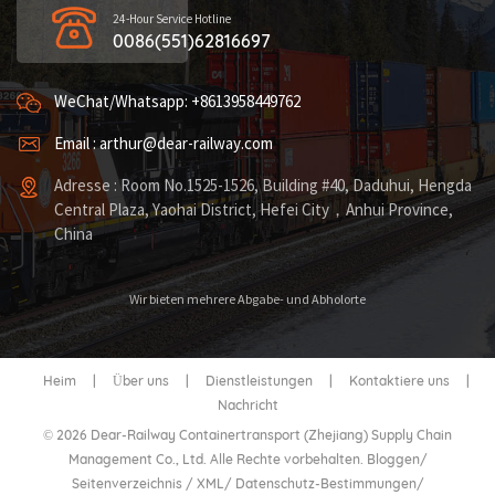
24-Hour Service Hotline
0086(551)62816697
WeChat/Whatsapp: +8613958449762
Email : arthur@dear-railway.com
Adresse : Room No.1525-1526, Building #40, Daduhui, Hengda
Central Plaza, Yaohai District, Hefei City，Anhui Province,
China
Wir bieten mehrere Abgabe- und Abholorte
Heim
|
Über uns
|
Dienstleistungen
|
Kontaktiere uns
|
Nachricht
© 2026 Dear-Railway Containertransport (Zhejiang) Supply Chain
Management Co., Ltd. Alle Rechte vorbehalten.
Bloggen
/
Seitenverzeichnis
/
XML
/
Datenschutz-Bestimmungen
/