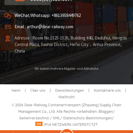
WeChat/Whatsapp: +8613958449762
Email : arthur@dear-railway.com
Adresse : Room No.1525-1526, Building #40, Daduhui, Hengda
Central Plaza, Yaohai District, Hefei City，Anhui Province,
China
Wir bieten mehrere Abgabe- und Abholorte
Heim
|
Über uns
|
Dienstleistungen
|
Kontaktiere uns
|
Nachricht
© 2026 Dear-Railway Containertransport (Zhejiang) Supply Chain
Management Co., Ltd. Alle Rechte vorbehalten.
Bloggen
/
Seitenverzeichnis
/
XML
/
Datenschutz-Bestimmungen
/
IPv6 NETZWERK UNTERSTÜTZT