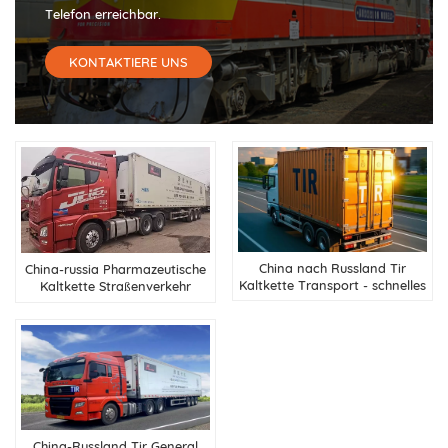
Telefon erreichbar.
KONTAKTIERE UNS
China nach Russland Tir
China-russia Pharmazeutische
Kaltkette Transport - schnelles
Kaltkette Straßenverkehr
und sicheres Kühlwagen
Service
China-Russland Tir General