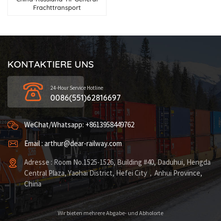
Frachttransport
KONTAKTIERE UNS
24-Hour Service Hotline
0086(551)62816697
WeChat/Whatsapp: +8613958449762
Email : arthur@dear-railway.com
Adresse : Room No.1525-1526, Building #40, Daduhui, Hengda
Central Plaza, Yaohai District, Hefei City，Anhui Province,
China
Wir bieten mehrere Abgabe- und Abholorte