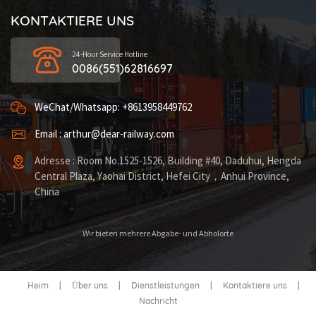
KONTAKTIERE UNS
24-Hour Service Hotline
0086(551)62816697
WeChat/Whatsapp: +8613958449762
Email : arthur@dear-railway.com
Adresse : Room No.1525-1526, Building #40, Daduhui, Hengda
Central Plaza, Yaohai District, Hefei City，Anhui Province,
China
Wir bieten mehrere Abgabe- und Abholorte
Heim
|
Über uns
|
Dienstleistungen
|
Kontaktiere uns
|
Nachricht