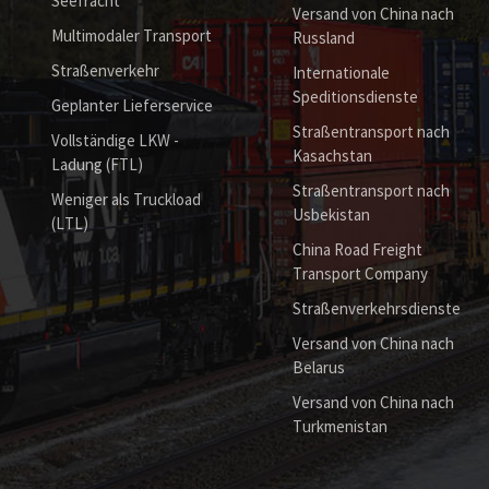
Seefracht
Versand von China nach
Multimodaler Transport
Russland
Straßenverkehr
Internationale
Speditionsdienste
Geplanter Lieferservice
Straßentransport nach
Vollständige LKW -
Kasachstan
Ladung (FTL)
Straßentransport nach
Weniger als Truckload
Usbekistan
(LTL)
China Road Freight
Transport Company
Straßenverkehrsdienste
Versand von China nach
Belarus
Versand von China nach
Turkmenistan