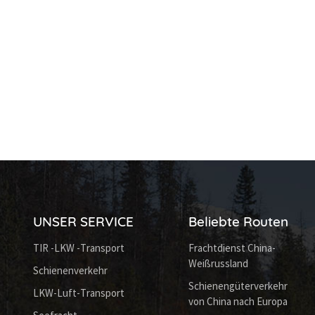
UNSER SERVICE
Beliebte Routen
TIR -LKW -Transport
Frachtdienst China-
Weißrussland
Schienenverkehr
Schienengüterverkehr
LKW-Luft-Transport
von China nach Europa