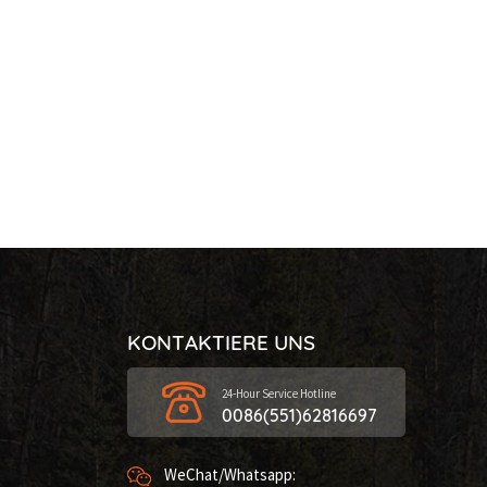
KONTAKTIERE UNS
24-Hour Service Hotline
0086(551)62816697
WeChat/Whatsapp: