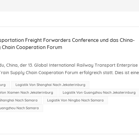
ansportation Freight Forwarders Conference und das China-
ly Chain Cooperation Forum
, China, der 13. Global International Railway Transport Enterprise
n Supply Chain Cooperation Forum erfolgreich statt. Dies ist ein
e Möglichkeiten für die Zusammenar...
burg
Logistik Von Shanghai Nach Jekaterinburg
k Von Xiamen Nach Jekaterinburg
Logistik Von Guangzhou Nach Jekaterinburg
 Shanghai Nach Samara
Logistik Von Ningbo Nach Samara
 Guangzhou Nach Samara