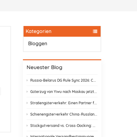
Kategorien
Bloggen
Neuester Blog
e
Russia-Belarus DG Rule Sync 2026: Chemical & Lithium Battery Shipping Guide
Güterzug von Yiwu nach Moskau jetzt nur noch 14 Tage: Keine Zollverzögerungen mehr!
Straßengüterverkehr: Einen Partner finden, der wirklich liefert
Schienengüterverkehr China–Russland: Versteckte Kosten und wie man sie vermeidet
Stückgutversand vs. Cross-Docking: Die beste Versandstrategie wählen
Internationale Versandbestimmungen & E-Commerce-Konformität | DR Trans