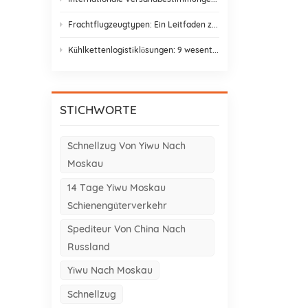
Frachtflugzeugtypen: Ein Leitfaden zu Frachtflugzeugvarianten für den Asien-Europa-Handel
Kühlkettenlogistiklösungen: 9 wesentliche Elemente und Gestaltungsstrategien
STICHWORTE
Schnellzug Von Yiwu Nach
Moskau
14 Tage Yiwu Moskau
Schienengüterverkehr
Spediteur Von China Nach
Russland
Yiwu Nach Moskau
Schnellzug