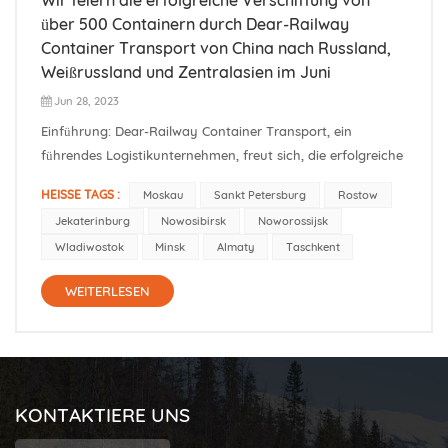
über 500 Containern durch Dear-Railway
Container Transport von China nach Russland,
Weißrussland und Zentralasien im Juni
Jun 28, 2023
Einführung: Dear-Railway Container Transport, ein
führendes Logistikunternehmen, freut sich, die erfolgreiche
Verschiffung von über 500 Containern aus verschiedenen
HEISSE TAGS :
Moskau
Sankt Petersburg
Rostow
Städten in China nach Russland, Weißrussland und
Jekaterinburg
Nowosibirsk
Noworossijsk
Zentralasien im Juni bekannt zu geben. Diese
Wladiwostok
Minsk
Almaty
Taschkent
bemerkenswerte Leistung unterstreic...
WEITERLESEN
KONTAKTIERE UNS