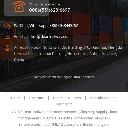
24-Hour Service Hotline
0086(551)62816697
WeChat/Whatsapp: +8613958449762
Email : arthur@dear-railway.com
Adresse : Room No.1525-1526, Building #40, Daduhui, Hengda
Central Plaza, Yaohai District, Hefei City，Anhui Province,
China
Wir bieten mehrere Abgabe- und Abholorte
Heim
|
Über uns
|
Dienstleistungen
|
Kontaktiere uns
|
Nachricht
© 2026 Dear-Railway Containertransport (Zhejiang) Supply Chain
Management Co., Ltd. Alle Rechte vorbehalten.
Bloggen
/
Seitenverzeichnis
/
XML
/
Datenschutz-Bestimmungen
/