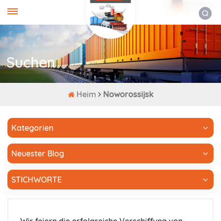
DEUTSCH
Suchen
Heim
Noworossijsk
Kategorien
Neuester Blog
STICHWORTE
Wir feiern die erfolgreiche Verschiffung von