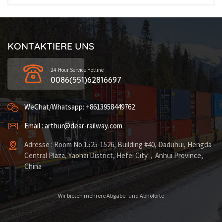
KONTAKTIERE UNS
24-Hour Service Hotline
0086(551)62816697
WeChat/Whatsapp: +8613958449762
Email : arthur@dear-railway.com
Adresse : Room No.1525-1526, Building #40, Daduhui, Hengda
Central Plaza, Yaohai District, Hefei City，Anhui Province,
China
Wir bieten mehrere Abgabe- und Abholorte