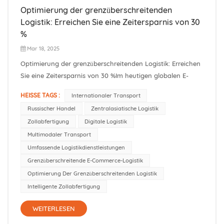
Optimierung der grenzüberschreitenden
Logistik: Erreichen Sie eine Zeitersparnis von 30
%
Mar 18, 2025
Optimierung der grenzüberschreitenden Logistik: Erreichen
Sie eine Zeitersparnis von 30 %Im heutigen globalen E-
Commerce-Markt ist eine schnelle Lieferung unerlässlich.
HEISSE TAGS :
Internationaler Transport
Unsere integrierten Logistiklösungen – TIR-LKW-
Russischer Handel
Zentralasiatische Logistik
Transporte, nationale Lkw-Dienste und internationale
Zollabfertigung
Digitale Logistik
Bahnverbindungen (Mitteleuropa,...
Multimodaler Transport
Umfassende Logistikdienstleistungen
Grenzüberschreitende E-Commerce-Logistik
Optimierung Der Grenzüberschreitenden Logistik
Intelligente Zollabfertigung
WEITERLESEN