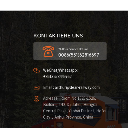
KONTAKTIERE UNS
24-Hour Service Hotline
0086(551)62816697
WeChat/Whatsapp:
+8613958449762
Email : arthur@dear-railway.com
Adresse : Room No.1525-1526,
Building #40, Daduhui, Hengda
Central Plaza, Yaohai District, Hefei
City，Anhui Province, China