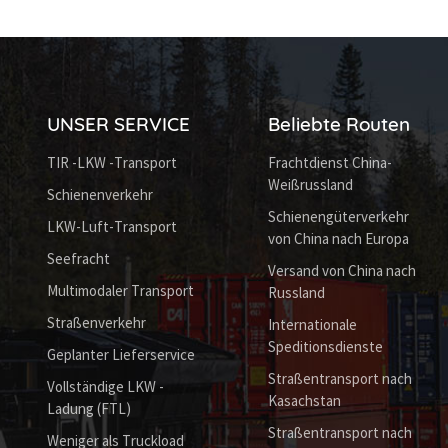
UNSER SERVICE
Beliebte Routen
TIR -LKW -Transport
Frachtdienst China-
Weißrussland
Schienenverkehr
Schienengüterverkehr
LKW-Luft-Transport
von China nach Europa
Seefracht
Versand von China nach
Multimodaler Transport
Russland
Straßenverkehr
Internationale
Speditionsdienste
Geplanter Lieferservice
Straßentransport nach
Vollständige LKW -
Kasachstan
Ladung (FTL)
Straßentransport nach
Weniger als Truckload