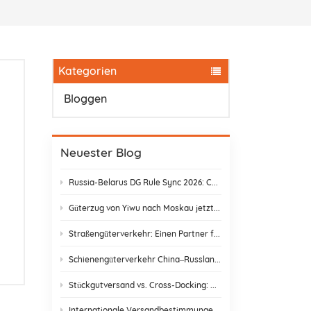
Kategorien
Bloggen
Neuester Blog
Russia-Belarus DG Rule Sync 2026: Chemical & Lithium Battery Shipping Guide
Güterzug von Yiwu nach Moskau jetzt nur noch 14 Tage: Keine Zollverzögerungen mehr!
Straßengüterverkehr: Einen Partner finden, der wirklich liefert
Schienengüterverkehr China–Russland: Versteckte Kosten und wie man sie vermeidet
Stückgutversand vs. Cross-Docking: Die beste Versandstrategie wählen
Internationale Versandbestimmungen & E-Commerce-Konformität | DR Trans