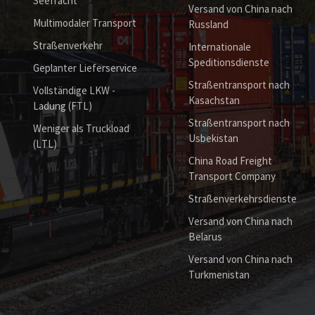
Seefracht
Versand von China nach
Multimodaler Transport
Russland
Straßenverkehr
Internationale
Speditionsdienste
Geplanter Lieferservice
Straßentransport nach
Vollständige LKW -
Kasachstan
Ladung (FTL)
Straßentransport nach
Weniger als Truckload
Usbekistan
(LTL)
China Road Freight
Transport Company
Straßenverkehrsdienste
Versand von China nach
Belarus
Versand von China nach
Turkmenistan