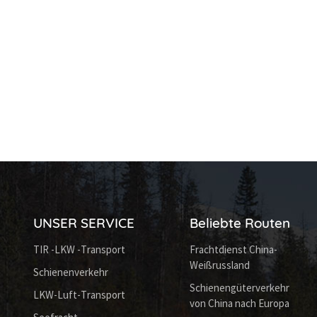
UNSER SERVICE
Beliebte Routen
TIR -LKW -Transport
Frachtdienst China-
Weißrussland
Schienenverkehr
Schienengüterverkehr
LKW-Luft-Transport
von China nach Europa