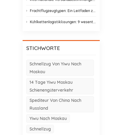
Frachtflugzeugtypen: Ein Leitfaden zu Frachtflugzeugvarianten für den Asien-Europa-Handel
Kühlkettenlogistiklösungen: 9 wesentliche Elemente und Gestaltungsstrategien
STICHWORTE
Schnellzug Von Yiwu Nach
Moskau
14 Tage Yiwu Moskau
Schienengüterverkehr
Spediteur Von China Nach
Russland
Yiwu Nach Moskau
Schnellzug