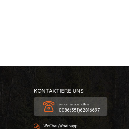
KONTAKTIERE UNS
24-Hour Service Hotline
0086(551)62816697
WeChat/Whatsapp: