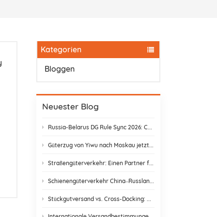
Kategorien
y
Bloggen
Neuester Blog
Russia-Belarus DG Rule Sync 2026: Chemical & Lithium Battery Shipping Guide
Güterzug von Yiwu nach Moskau jetzt nur noch 14 Tage: Keine Zollverzögerungen mehr!
Straßengüterverkehr: Einen Partner finden, der wirklich liefert
Schienengüterverkehr China–Russland: Versteckte Kosten und wie man sie vermeidet
Stückgutversand vs. Cross-Docking: Die beste Versandstrategie wählen
Internationale Versandbestimmungen & E-Commerce-Konformität | DR Trans