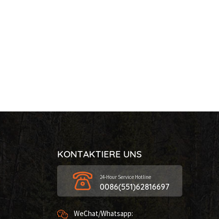
KONTAKTIERE UNS
24-Hour Service Hotline
0086(551)62816697
WeChat/Whatsapp: