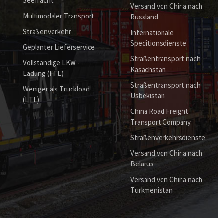
Seefracht
Versand von China nach
Multimodaler Transport
Russland
Straßenverkehr
Internationale
Speditionsdienste
Geplanter Lieferservice
Straßentransport nach
Vollständige LKW -
Kasachstan
Ladung (FTL)
Straßentransport nach
Weniger als Truckload
Usbekistan
(LTL)
China Road Freight
Transport Company
Straßenverkehrsdienste
Versand von China nach
Belarus
Versand von China nach
Turkmenistan