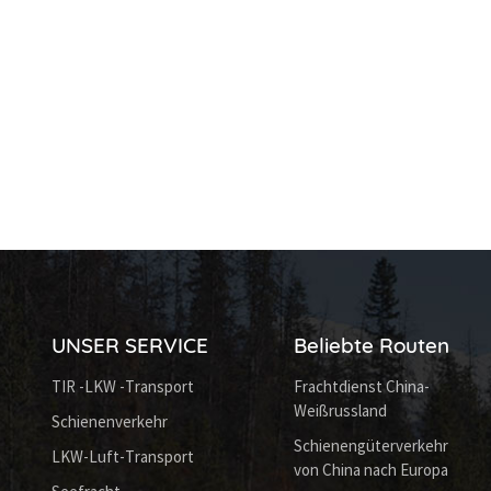
UNSER SERVICE
Beliebte Routen
TIR -LKW -Transport
Frachtdienst China-
Weißrussland
Schienenverkehr
Schienengüterverkehr
LKW-Luft-Transport
von China nach Europa