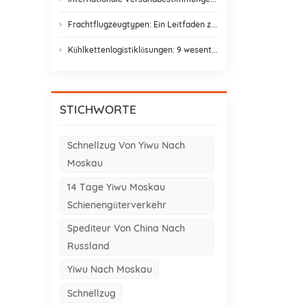
Frachtflugzeugtypen: Ein Leitfaden zu Frachtflugzeugvarianten für den Asien-Europa-Handel
Kühlkettenlogistiklösungen: 9 wesentliche Elemente und Gestaltungsstrategien
STICHWORTE
Schnellzug Von Yiwu Nach
Moskau
14 Tage Yiwu Moskau
Schienengüterverkehr
Spediteur Von China Nach
Russland
Yiwu Nach Moskau
Schnellzug