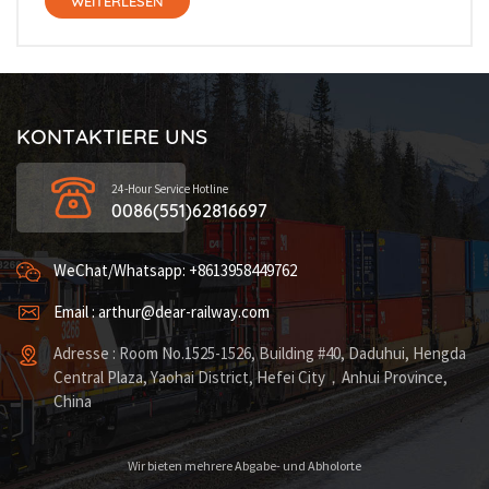
WEITERLESEN
KONTAKTIERE UNS
24-Hour Service Hotline
0086(551)62816697
WeChat/Whatsapp: +8613958449762
Email : arthur@dear-railway.com
Adresse : Room No.1525-1526, Building #40, Daduhui, Hengda
Central Plaza, Yaohai District, Hefei City，Anhui Province,
China
Wir bieten mehrere Abgabe- und Abholorte