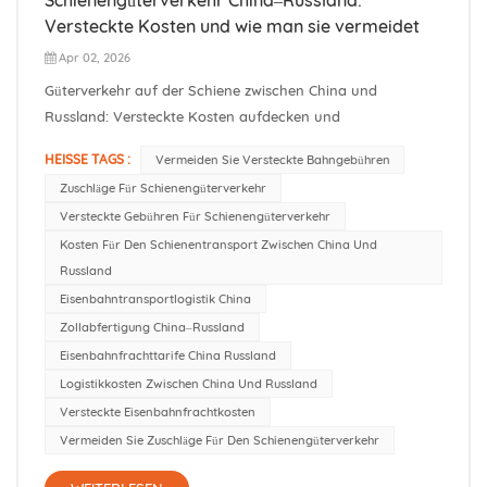
Versteckte Kosten und wie man sie vermeidet
Apr 02, 2026
Güterverkehr auf der Schiene zwischen China und
Russland: Versteckte Kosten aufdecken und
vermeidenZusammenfassung: Der Schienentransport
HEISSE TAGS :
Vermeiden Sie Versteckte Bahngebühren
zwischen China und Russland bietet eine schnelle und
Zuschläge Für Schienengüterverkehr
kostengünstige Option für schwere Güter, birgt aber
Versteckte Gebühren Für Schienengüterverkehr
zahlreiche versteckte Kosten. Neben den reinen
Kosten Für Den Schienentransport Zwischen China Und
Frachtkost...
Russland
Eisenbahntransportlogistik China
Zollabfertigung China–Russland
Eisenbahnfrachttarife China Russland
Logistikkosten Zwischen China Und Russland
Versteckte Eisenbahnfrachtkosten
Vermeiden Sie Zuschläge Für Den Schienengüterverkehr