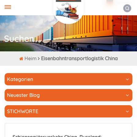
DEUTSCH
Suchen
Heim
Eisenbahntransportlogistik China
Kategorien
Neuester Blog
STICHWORTE
Schienengüterverkehr China–Russland: