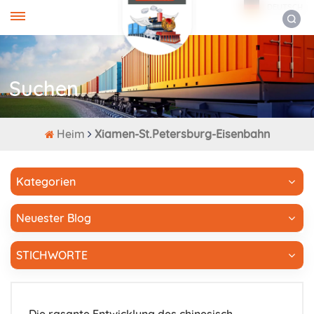
DEUTSCH
Suchen
Heim
Xiamen-St.Petersburg-Eisenbahn
Kategorien
Neuester Blog
STICHWORTE
Die rasante Entwicklung des chinesisch-