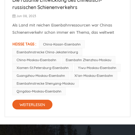
russischen Schienenverkehrs
Jun 08, 2023
Als Land mit reichen Eisenbahnressourcen war Chinas
Schienenverkehr schon immer ein Thema, das weltweit
große Aufmerksamkeit erregt hat. In den letzten Jahren
HEISSE TAGS :
China-Kasan-Eisenbahn
wurde mit der schrittweisen Weiterentwicklung der „One
Eisenbahnstrecke China-Jekaterinburg
Belt, One Road“-Initiative auch der Schienenverkehr
China-Moskau-Eisenbahn
Eisenbahn Zhenzhou-Moskau
zwischen China und Russland schri...
Xiamen-St.Petersburg-Eisenbahn
Yiwu-Moskau-Eisenbahn
Guangzhou-Moskau-Eisenbahn
Xi'an-Moskau-Eisenbahn
Eisenbahnstrecke Shenyang-Moskau
Qingdao-Moskau-Eisenbahn
WEITERLESEN