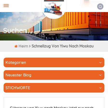
DEUTSCH
Suchen
Heim
Schnellzug Von Yiwu Nach Moskau
Kategorien
Neuester Blog
STICHWORTE
Güterzug von Yiwu nach Moskau jetzt nur noch