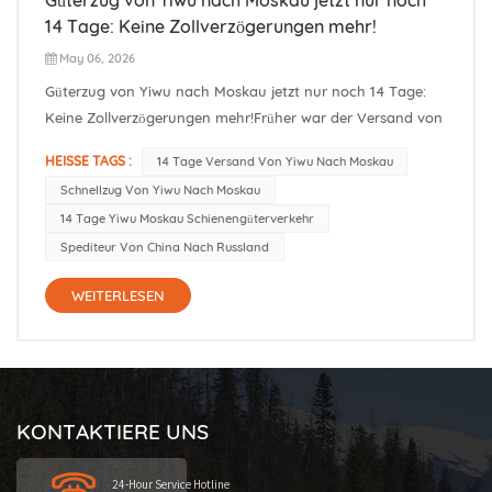
14 Tage: Keine Zollverzögerungen mehr!
May 06, 2026
Güterzug von Yiwu nach Moskau jetzt nur noch 14 Tage:
Keine Zollverzögerungen mehr!Früher war der Versand von
Yiwu nach Moskau in 14 Tagen unmöglich. Der neue
HEISSE TAGS :
14 Tage Versand Von Yiwu Nach Moskau
Expresszug mit zwei Knotenpunkten macht es nun möglich.
Schnellzug Von Yiwu Nach Moskau
Für Spediteure, die China-Russland-Transporte
14 Tage Yiwu Moskau Schienengüterverkehr
durchführen, verkürzt sich die gesamte...
Spediteur Von China Nach Russland
WEITERLESEN
KONTAKTIERE UNS
24-Hour Service Hotline