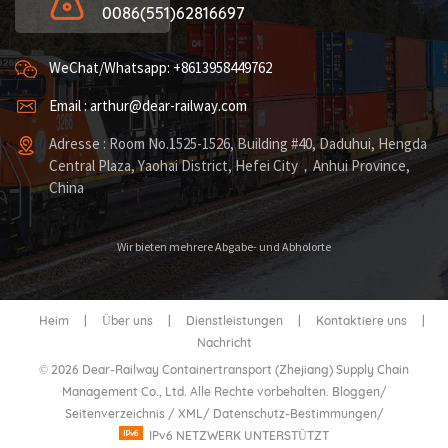
0086(551)62816697
WeChat/Whatsapp: +8613958449762
Email : arthur@dear-railway.com
Adresse : Room No.1525-1526, Building #40, Daduhui, Hengda
Central Plaza, Yaohai District, Hefei City，Anhui Province,
China
Wir bieten mehrere Abgabe- und Abholorte
Heim
|
Über uns
|
Dienstleistungen
|
Kontaktiere uns
|
Nachricht
© 2026 Dear-Railway Containertransport (Zhejiang) Supply Chain
Management Co., Ltd. Alle Rechte vorbehalten.
Bloggen
/
Seitenverzeichnis
/
XML
/
Datenschutz-Bestimmungen
/
IPv6 NETZWERK UNTERSTÜTZT