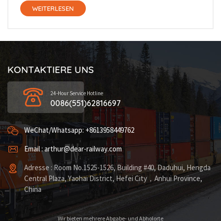
WEITERLESEN
KONTAKTIERE UNS
24-Hour Service Hotline
0086(551)62816697
WeChat/Whatsapp: +8613958449762
Email : arthur@dear-railway.com
Adresse : Room No.1525-1526, Building #40, Daduhui, Hengda
Central Plaza, Yaohai District, Hefei City，Anhui Province,
China
Wir bieten mehrere Abgabe- und Abholorte