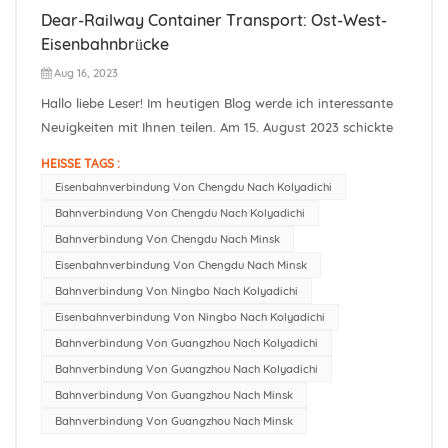
Dear-Railway Container Transport: Ost-West-
Eisenbahnbrücke
Aug 16, 2023
Hallo liebe Leser! Im heutigen Blog werde ich interessante
Neuigkeiten mit Ihnen teilen. Am 15. August 2023 schickte
Dear-Railway erfolgreich zwei Güterzüge von Chengdu,
HEISSE TAGS :
China, zum Bahnhof Koryadzic in der Nähe von Minsk, der
Eisenbahnverbindung Von Chengdu Nach Kolyadichi
Hauptstadt Weißrusslands. Diese Leistung stellt für Dear-
Bahnverbindung Von Chengdu Nach Kolyadichi
Railway ei...
Bahnverbindung Von Chengdu Nach Minsk
Eisenbahnverbindung Von Chengdu Nach Minsk
Bahnverbindung Von Ningbo Nach Kolyadichi
Eisenbahnverbindung Von Ningbo Nach Kolyadichi
Bahnverbindung Von Guangzhou Nach Kolyadichi
Bahnverbindung Von Guangzhou Nach Kolyadichi
Bahnverbindung Von Guangzhou Nach Minsk
Bahnverbindung Von Guangzhou Nach Minsk