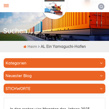
DEUTSCH
Suchen
Heim
AL Ein Yamaguchi-Hafen
Kategorien
Neuester Blog
STICHWORTE
In den ersten vier Monaten des Jahres 2023