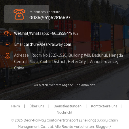
24-Hour Service Hotline
0086(551)62816697
WeChat/Whatsapp: +8613958449762
Email : arthur@dear-railway.com
Adresse : Room No.1525-1526, Building #40, Daduhui, Hengda
Central Plaza, Yaohai District, Hefei City，Anhui Province,
China
Wir bieten mehrere Abgabe- und Abholorte
Heim
|
Über uns
|
Dienstleistungen
|
Kontaktiere uns
|
Nachricht
© 2026 Dear-Railway Containertransport (Zhejiang) Supply Chain
Management Co., Ltd. Alle Rechte vorbehalten.
Bloggen
/