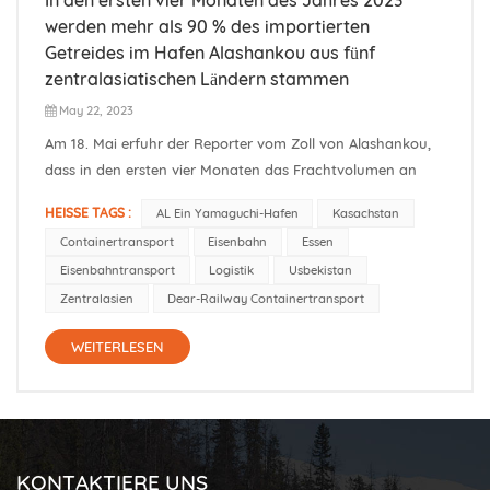
werden mehr als 90 % des importierten
Getreides im Hafen Alashankou aus fünf
zentralasiatischen Ländern stammen
May 22, 2023
Am 18. Mai erfuhr der Reporter vom Zoll von Alashankou,
dass in den ersten vier Monaten das Frachtvolumen an
importiertem Getreide im Hafen von Alashankou 293.000
HEISSE TAGS :
AL Ein Yamaguchi-Hafen
Kasachstan
Tonnen erreichte, was einem Anstieg von 146,7 %
Containertransport
Eisenbahn
Essen
gegenüber dem Vorjahr entspricht, wovon über 90 % des
Eisenbahntransport
Logistik
Usbekistan
Getreides stammten aus den fünf ze...
Zentralasien
Dear-Railway Containertransport
WEITERLESEN
KONTAKTIERE UNS