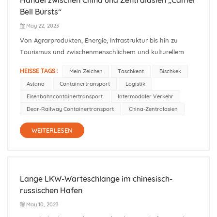
Bell Bursts“
May 22, 2023
Von Agrarprodukten, Energie, Infrastruktur bis hin zu
Tourismus und zwischenmenschlichem und kulturellem
Austausch hat der China-Zentralasien-Gipfel viele
HEISSE TAGS :
Mein Zeichen
Taschkent
Bischkek
Ergebnisse geerntet. Den Informationen auf der Website
Astana
Containertransport
Logistik
des Außenministeriums zufolge fand vom 18. bis 19. Mai in
Eisenbahncontainertransport
Intermodaler Verkehr
Xi'an in der Provinz Shaanx...
Dear-Railway Containertransport
China-Zentralasien
WEITERLESEN
Lange LKW-Warteschlange im chinesisch-
russischen Hafen
May 10, 2023