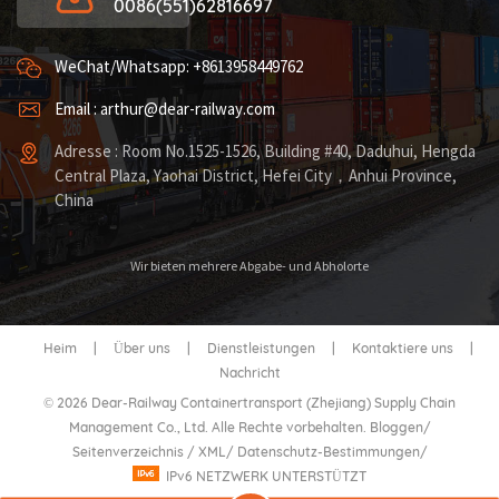
0086(551)62816697
WeChat/Whatsapp: +8613958449762
Email : arthur@dear-railway.com
Adresse : Room No.1525-1526, Building #40, Daduhui, Hengda
Central Plaza, Yaohai District, Hefei City，Anhui Province,
China
Wir bieten mehrere Abgabe- und Abholorte
Heim
|
Über uns
|
Dienstleistungen
|
Kontaktiere uns
|
Nachricht
© 2026 Dear-Railway Containertransport (Zhejiang) Supply Chain
Management Co., Ltd. Alle Rechte vorbehalten.
Bloggen
/
Seitenverzeichnis
/
XML
/
Datenschutz-Bestimmungen
/
IPv6 NETZWERK UNTERSTÜTZT