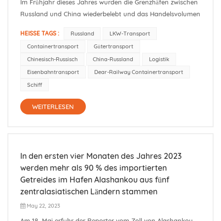
Im Frühjahr dieses Jahres wurden die Grenzhäfen zwischen
Russland und China wiederbelebt und das Handelsvolumen
zwischen den beiden Ländern hat deutlich zugenommen.
HEISSE TAGS :
Russland
LKW-Transport
Nach Angaben des russischen Föderalen Zolldienstes ist
Containertransport
Gütertransport
das Frachtvolumen zwischen Russland und China über die
Chinesisch-Russisch
China-Russland
Logistik
Autobahnhäfen...
Eisenbahntransport
Dear-Railway Containertransport
Schiff
WEITERLESEN
In den ersten vier Monaten des Jahres 2023
werden mehr als 90 % des importierten
Getreides im Hafen Alashankou aus fünf
zentralasiatischen Ländern stammen
May 22, 2023
Am 18. Mai erfuhr der Reporter vom Zoll von Alashankou,