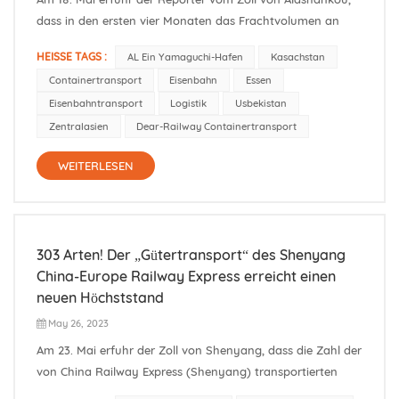
dass in den ersten vier Monaten das Frachtvolumen an
importiertem Getreide im Hafen von Alashankou 293.000
HEISSE TAGS :
AL Ein Yamaguchi-Hafen
Kasachstan
Tonnen erreichte, was einem Anstieg von 146,7 %
Containertransport
Eisenbahn
Essen
gegenüber dem Vorjahr entspricht, wovon über 90 % des
Eisenbahntransport
Logistik
Usbekistan
Getreides stammten aus den fünf ze...
Zentralasien
Dear-Railway Containertransport
WEITERLESEN
303 Arten! Der „Gütertransport“ des Shenyang
China-Europe Railway Express erreicht einen
neuen Höchststand
May 26, 2023
Am 23. Mai erfuhr der Zoll von Shenyang, dass die Zahl der
von China Railway Express (Shenyang) transportierten
Exportgüter derzeit 303 erreicht hat, ein Rekordhoch. Es