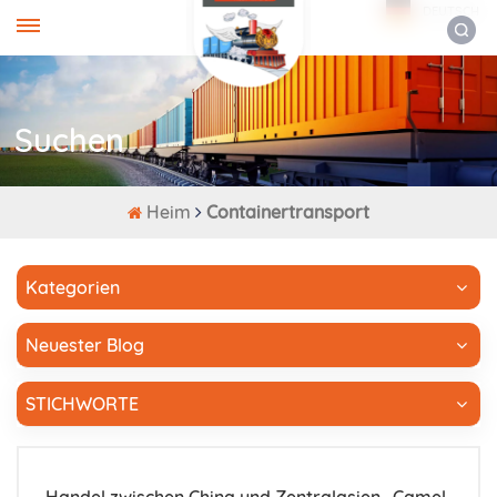
DEUTSCH
Suchen
Heim
Containertransport
Kategorien
Neuester Blog
STICHWORTE
Handel zwischen China und Zentralasien „Camel