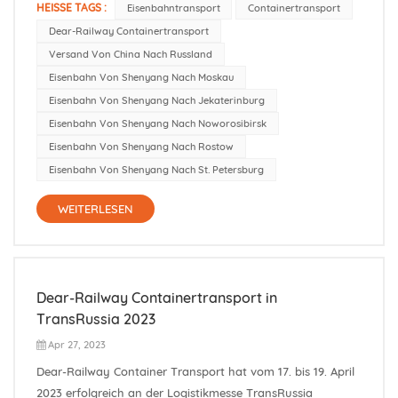
HEISSE TAGS :
Eisenbahntransport
Containertransport
wird davon ausgegangen, dass der derzeitige Shenyang
Dear-Railway Containertransport
China-Europe Railway Express (Shenyang) hauptsächlich
Versand Von China Nach Russland
aus den drei...
Eisenbahn Von Shenyang Nach Moskau
Eisenbahn Von Shenyang Nach Jekaterinburg
Eisenbahn Von Shenyang Nach Noworosibirsk
Eisenbahn Von Shenyang Nach Rostow
Eisenbahn Von Shenyang Nach St. Petersburg
WEITERLESEN
Dear-Railway Containertransport in
TransRussia 2023
Apr 27, 2023
Dear-Railway Container Transport hat vom 17. bis 19. April
2023 erfolgreich an der Logistikmesse TransRussia