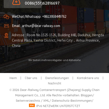
0086(551)62816697
WeChat/Whatsapp: +8613958449762
Email : arthur@dear-railway.com
Adresse : Room No.1525-1526, Building #40, Daduhui, Hengda
Central Plaza, Yaohai District, Hefei City，Anhui Province,
China
Wir bieten mehrere Abgabe- und Abholorte
Heim
|
Über uns
|
Dienstleistungen
|
Kontaktiere uns
|
Nachricht
© 2026 Dear-Railway Containertransport (Zhejiang) Supply Chain
Management Co., Ltd. Alle Rechte vorbehalten.
Bloggen
/
Seitenverzeichnis
/
XML
/
Datenschutz-Bestimmungen
/
IPv6 NETZWERK UNTERSTÜTZT