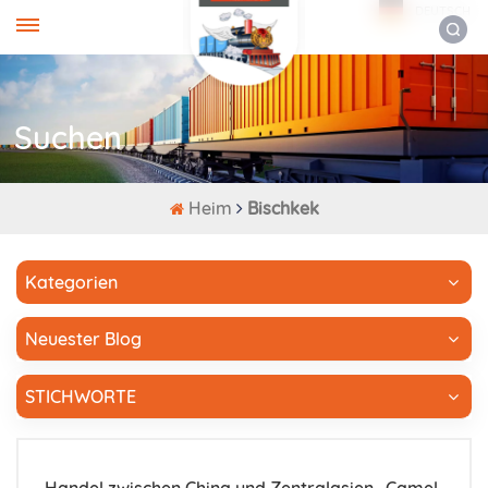
DEUTSCH
Suchen
Heim
Bischkek
Kategorien
Neuester Blog
STICHWORTE
Handel zwischen China und Zentralasien „Camel