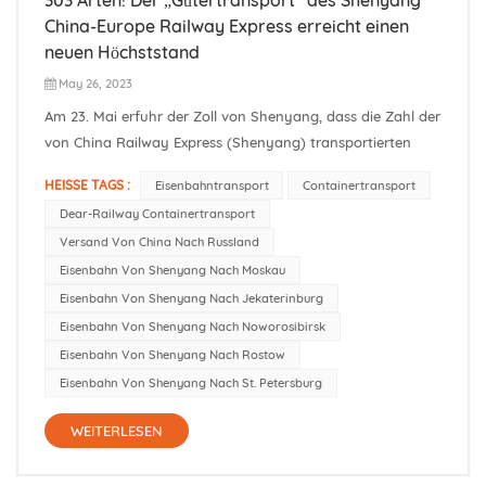
China-Europe Railway Express erreicht einen
neuen Höchststand
May 26, 2023
Am 23. Mai erfuhr der Zoll von Shenyang, dass die Zahl der
von China Railway Express (Shenyang) transportierten
Exportgüter derzeit 303 erreicht hat, ein Rekordhoch. Es
HEISSE TAGS :
Eisenbahntransport
Containertransport
wird davon ausgegangen, dass der derzeitige Shenyang
Dear-Railway Containertransport
China-Europe Railway Express (Shenyang) hauptsächlich
Versand Von China Nach Russland
aus den drei...
Eisenbahn Von Shenyang Nach Moskau
Eisenbahn Von Shenyang Nach Jekaterinburg
Eisenbahn Von Shenyang Nach Noworosibirsk
Eisenbahn Von Shenyang Nach Rostow
Eisenbahn Von Shenyang Nach St. Petersburg
WEITERLESEN