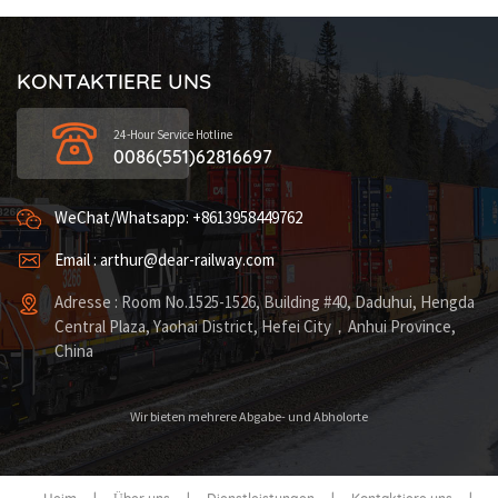
KONTAKTIERE UNS
24-Hour Service Hotline
0086(551)62816697
WeChat/Whatsapp: +8613958449762
Email : arthur@dear-railway.com
Adresse : Room No.1525-1526, Building #40, Daduhui, Hengda
Central Plaza, Yaohai District, Hefei City，Anhui Province,
China
Wir bieten mehrere Abgabe- und Abholorte