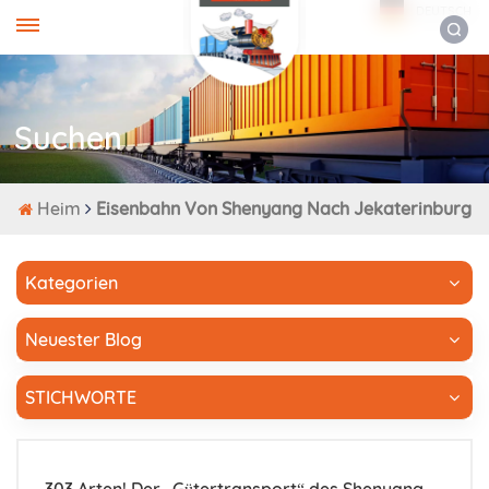
DEUTSCH
Suchen
Heim
Eisenbahn Von Shenyang Nach Jekaterinburg
Kategorien
Neuester Blog
STICHWORTE
303 Arten! Der „Gütertransport“ des Shenyang