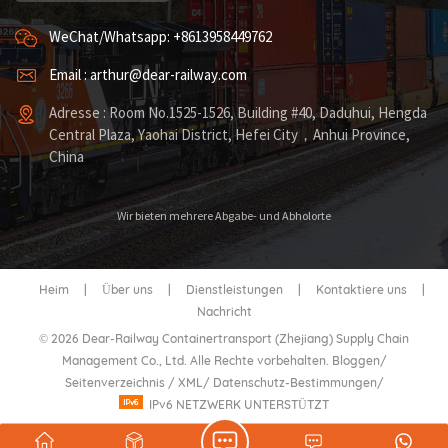
WeChat/Whatsapp: +8613958449762
Email : arthur@dear-railway.com
Adresse : Room No.1525-1526, Building #40, Daduhui, Hengda
Central Plaza, Yaohai District, Hefei City，Anhui Province,
China
Wir bieten mehrere Abgabe- und Abholorte
Heim
|
Über uns
|
Dienstleistungen
|
Kontaktiere uns
|
Nachricht
© 2026 Dear-Railway Containertransport (Zhejiang) Supply Chain
Management Co., Ltd. Alle Rechte vorbehalten.
Bloggen
/
Seitenverzeichnis
/
XML
/
Datenschutz-Bestimmungen
/
IPv6 NETZWERK UNTERSTÜTZT