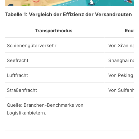
Tabelle 1: Vergleich der Effizienz der Versandrouten
Transportmodus
Route
Schienengüterverkehr
Von Xi'an na
Seefracht
Shanghai nac
Luftfracht
Von Peking n
Straßenfracht
Von Suifenhe
Quelle: Branchen-Benchmarks von
Logistikanbietern.