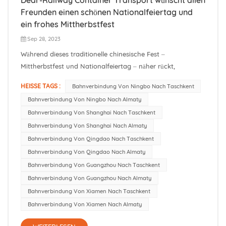
Freunden einen schönen Nationalfeiertag und
ein frohes Mittherbstfest
Sep 28, 2023
Während dieses traditionelle chinesische Fest –
Mittherbstfest und Nationalfeiertag – näher rückt,
wünschen wir als Team der Dieruihuwei Company allen
HEISSE TAGS :
Bahnverbindung Von Ningbo Nach Taschkent
Kunden, Freunden und deren Familien aufrichtig Glück und
Bahnverbindung Von Ningbo Nach Almaty
Gesundheit! Gleichzeitig möchten wir allen unseren
Bahnverbindung Von Shanghai Nach Taschkent
Partnern und Kunden, die mit uns zusamme...
Bahnverbindung Von Shanghai Nach Almaty
Bahnverbindung Von Qingdao Nach Taschkent
Bahnverbindung Von Qingdao Nach Almaty
Bahnverbindung Von Guangzhou Nach Taschkent
Bahnverbindung Von Guangzhou Nach Almaty
Bahnverbindung Von Xiamen Nach Taschkent
Bahnverbindung Von Xiamen Nach Almaty