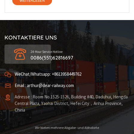
WEITERLESEN
KONTAKTIERE UNS
24-Hour Service Hotline
0086(551)62816697
WeChat/Whatsapp: +8613958449762
Email : arthur@dear-railway.com
Adresse : Room No.1525-1526, Building #40, Daduhui, Hengda
Central Plaza, Yaohai District, Hefei City，Anhui Province,
China
Wir bieten mehrere Abgabe- und Abholorte