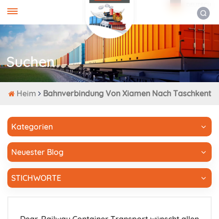
DEUTSCH
Suchen
Heim
Bahnverbindung Von Xiamen Nach Taschkent
Kategorien
Neuester Blog
STICHWORTE
Dear-Railway Container Transport wünscht allen