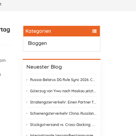
t
rtag
Kategorien
Bloggen
eam
Neuester Blog
n
Russia-Belarus DG Rule Sync 2026: Chemical & Lithium Battery Shipping Guide
Güterzug von Yiwu nach Moskau jetzt nur noch 14 Tage: Keine Zollverzögerungen mehr!
Straßengüterverkehr: Einen Partner finden, der wirklich liefert
Schienengüterverkehr China–Russland: Versteckte Kosten und wie man sie vermeidet
Stückgutversand vs. Cross-Docking: Die beste Versandstrategie wählen
Internationale Versandbestimmungen & E-Commerce-Konformität | DR Trans