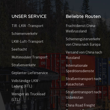
UNSER SERVICE
Beliebte Routen
TIR -LKW -Transport
Frachtdienst China-
Weißrussland
Schienenverkehr
Schienengüterverkehr
LKW-Luft-Transport
von China nach Europa
Seefracht
Versand von China nach
Multimodaler Transport
Russland
Straßenverkehr
Internationale
Speditionsdienste
Geplanter Lieferservice
Straßentransport nach
Vollständige LKW -
Kasachstan
Ladung (FTL)
Straßentransport nach
Weniger als Truckload
Usbekistan
(LTL)
China Road Freight