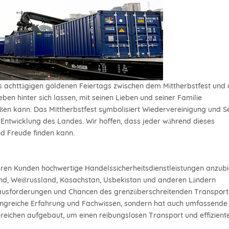
es achttägigen goldenen Feiertags zwischen dem Mittherbstfest und
eben hinter sich lassen, mit seinen Lieben und seiner Familie
kann. Das Mittherbstfest symbolisiert Wiedervereinigung und S
 Entwicklung des Landes. Wir hoffen, dass jeder während dieses
d Freude finden kann.
 ihren Kunden hochwertige Handelssicherheitsdienstleistungen anzubi
and, Weißrussland, Kasachstan, Usbekistan und anderen Ländern
erausforderungen und Chancen des grenzüberschreitenden Transport
angreiche Erfahrung und Fachwissen, sondern hat auch umfassende
reichen aufgebaut, um einen reibungslosen Transport und effizient