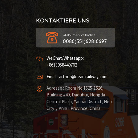
KONTAKTIERE UNS
24-Hour Service Hotline
0086(551)62816697
WeChat/Whatsapp:
+8613958449762
Email : arthur@dear-railway.com
Adresse : Room No.1525-1526,
Building #40, Daduhui, Hengda
Central Plaza, Yaohai District, Hefei
City，Anhui Province, China