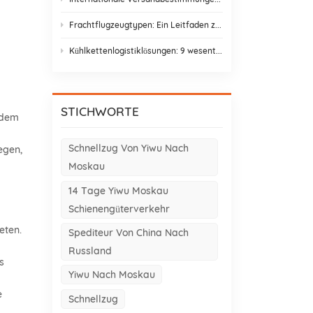
Frachtflugzeugtypen: Ein Leitfaden zu Frachtflugzeugvarianten für den Asien-Europa-Handel
Kühlkettenlogistiklösungen: 9 wesentliche Elemente und Gestaltungsstrategien
STICHWORTE
 dem
Schnellzug Von Yiwu Nach
egen,
Moskau
14 Tage Yiwu Moskau
Schienengüterverkehr
eten.
Spediteur Von China Nach
Russland
s
Yiwu Nach Moskau
e
Schnellzug