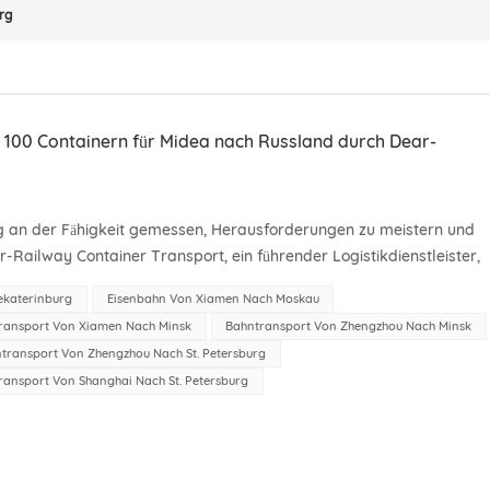
rg
on 100 Containern für Midea nach Russland durch Dear-
folg an der Fähigkeit gemessen, Herausforderungen zu meistern und
ar-Railway Container Transport, ein führender Logistikdienstleister,
ng vollbracht, indem er...
ekaterinburg
Eisenbahn Von Xiamen Nach Moskau
ransport Von Xiamen Nach Minsk
Bahntransport Von Zhengzhou Nach Minsk
transport Von Zhengzhou Nach St. Petersburg
ransport Von Shanghai Nach St. Petersburg