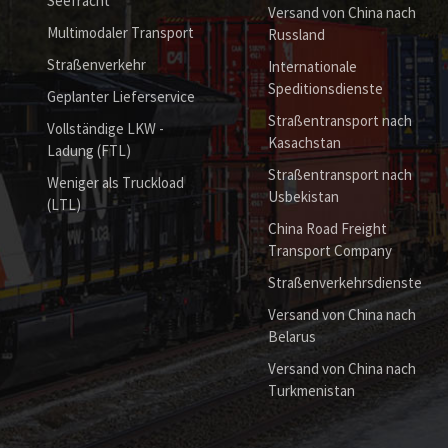
Seefracht
Versand von China nach
Multimodaler Transport
Russland
Straßenverkehr
Internationale
Speditionsdienste
Geplanter Lieferservice
Straßentransport nach
Vollständige LKW -
Kasachstan
Ladung (FTL)
Straßentransport nach
Weniger als Truckload
Usbekistan
(LTL)
China Road Freight
Transport Company
Straßenverkehrsdienste
Versand von China nach
Belarus
Versand von China nach
Turkmenistan