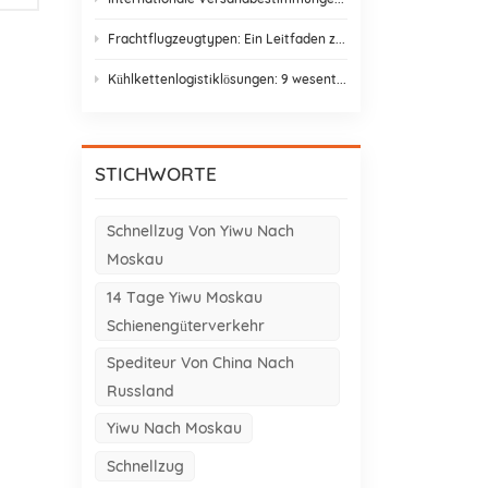
Frachtflugzeugtypen: Ein Leitfaden zu Frachtflugzeugvarianten für den Asien-Europa-Handel
Kühlkettenlogistiklösungen: 9 wesentliche Elemente und Gestaltungsstrategien
STICHWORTE
Schnellzug Von Yiwu Nach
Moskau
14 Tage Yiwu Moskau
Schienengüterverkehr
Spediteur Von China Nach
Russland
Yiwu Nach Moskau
Schnellzug