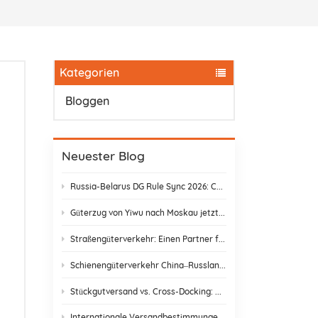
Kategorien
Bloggen
Neuester Blog
Russia-Belarus DG Rule Sync 2026: Chemical & Lithium Battery Shipping Guide
Güterzug von Yiwu nach Moskau jetzt nur noch 14 Tage: Keine Zollverzögerungen mehr!
Straßengüterverkehr: Einen Partner finden, der wirklich liefert
Schienengüterverkehr China–Russland: Versteckte Kosten und wie man sie vermeidet
Stückgutversand vs. Cross-Docking: Die beste Versandstrategie wählen
Internationale Versandbestimmungen & E-Commerce-Konformität | DR Trans