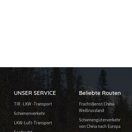
UNSER SERVICE
Beliebte Routen
TIR -LKW -Transport
Frachtdienst China-
Weißrussland
Schienenverkehr
Schienengüterverkehr
LKW-Luft-Transport
von China nach Europa