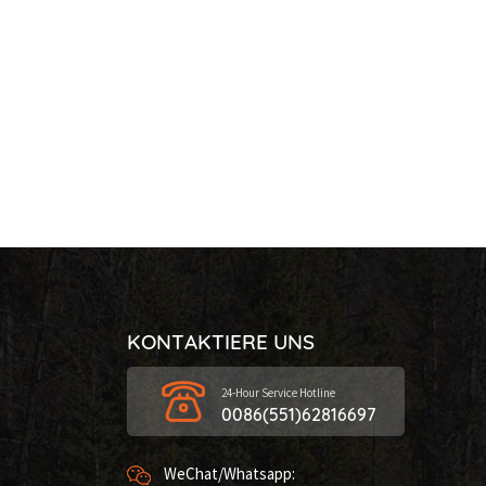
KONTAKTIERE UNS
24-Hour Service Hotline
0086(551)62816697
WeChat/Whatsapp: