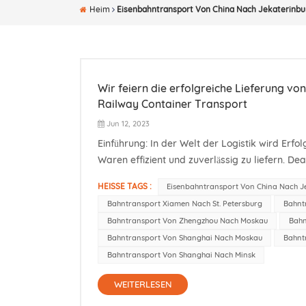
Heim
Eisenbahntransport Von China Nach Jekaterinbu
Wir feiern die erfolgreiche Lieferung v
Railway Container Transport
Jun 12, 2023
Einführung: In der Welt der Logistik wird Er
Waren effizient und zuverlässig zu liefern. De
hat im Juni erneut eine bemerkenswerte Leistu
HEISSE TAGS :
Eisenbahntransport Von China Nach J
Bahntransport Xiamen Nach St. Petersburg
Bahnt
Bahntransport Von Zhengzhou Nach Moskau
Bahn
Bahntransport Von Shanghai Nach Moskau
Bahnt
Bahntransport Von Shanghai Nach Minsk
WEITERLESEN