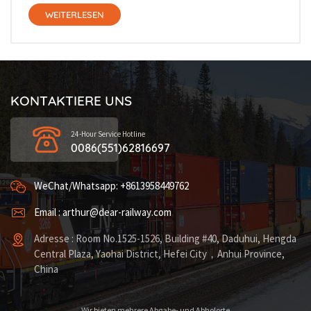
WEITERLESEN
KONTAKTIERE UNS
24-Hour Service Hotline
0086(551)62816697
WeChat/Whatsapp: +8613958449762
Email : arthur@dear-railway.com
Adresse : Room No.1525-1526, Building #40, Daduhui, Hengda
Central Plaza, Yaohai District, Hefei City，Anhui Province,
China
Wir bieten mehrere Abgabe- und Abholorte