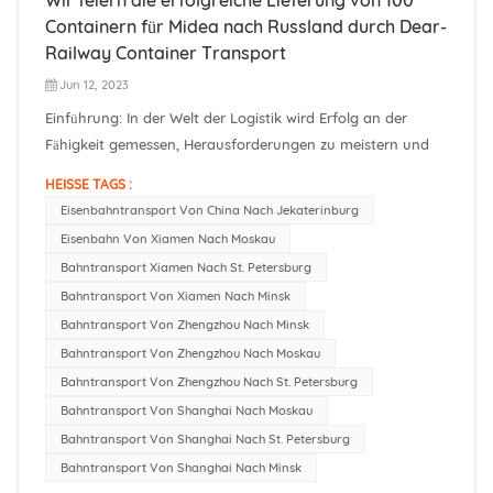
Containern für Midea nach Russland durch Dear-
Railway Container Transport
Jun 12, 2023
Einführung: In der Welt der Logistik wird Erfolg an der
Fähigkeit gemessen, Herausforderungen zu meistern und
Waren effizient und zuverlässig zu liefern. Dear-Railway
HEISSE TAGS :
Container Transport, ein führender Logistikdienstleister, hat
Eisenbahntransport Von China Nach Jekaterinburg
im Juni erneut eine bemerkenswerte Leistung vollbracht,
Eisenbahn Von Xiamen Nach Moskau
indem er...
Bahntransport Xiamen Nach St. Petersburg
Bahntransport Von Xiamen Nach Minsk
Bahntransport Von Zhengzhou Nach Minsk
Bahntransport Von Zhengzhou Nach Moskau
Bahntransport Von Zhengzhou Nach St. Petersburg
Bahntransport Von Shanghai Nach Moskau
Bahntransport Von Shanghai Nach St. Petersburg
Bahntransport Von Shanghai Nach Minsk