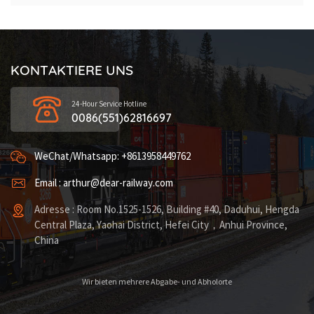
KONTAKTIERE UNS
24-Hour Service Hotline
0086(551)62816697
WeChat/Whatsapp: +8613958449762
Email : arthur@dear-railway.com
Adresse : Room No.1525-1526, Building #40, Daduhui, Hengda
Central Plaza, Yaohai District, Hefei City，Anhui Province,
China
Wir bieten mehrere Abgabe- und Abholorte