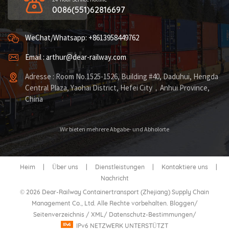
0086(551)62816697
WeChat/Whatsapp: +8613958449762
Email : arthur@dear-railway.com
Adresse : Room No.1525-1526, Building #40, Daduhui, Hengda
Central Plaza, Yaohai District, Hefei City，Anhui Province,
China
Wir bieten mehrere Abgabe- und Abholorte
Heim
|
Über uns
|
Dienstleistungen
|
Kontaktiere uns
|
Nachricht
© 2026 Dear-Railway Containertransport (Zhejiang) Supply Chain
Management Co., Ltd. Alle Rechte vorbehalten.
Bloggen
/
Seitenverzeichnis
/
XML
/
Datenschutz-Bestimmungen
/
IPv6 NETZWERK UNTERSTÜTZT