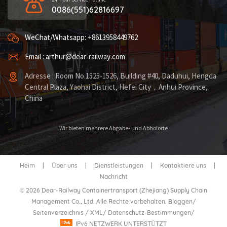
0086(551)62816697
WeChat/Whatsapp: +8613958449762
Email : arthur@dear-railway.com
Adresse : Room No.1525-1526, Building #40, Daduhui, Hengda
Central Plaza, Yaohai District, Hefei City，Anhui Province,
China
Wir bieten mehrere Abgabe- und Abholorte
Heim
|
Über uns
|
Dienstleistungen
|
Kontaktiere uns
|
Nachricht
© 2026 Dear-Railway Containertransport (Zhejiang) Supply Chain
Management Co., Ltd. Alle Rechte vorbehalten.
Bloggen
/
Seitenverzeichnis
/
XML
/
Datenschutz-Bestimmungen
/
IPv6 NETZWERK UNTERSTÜTZT