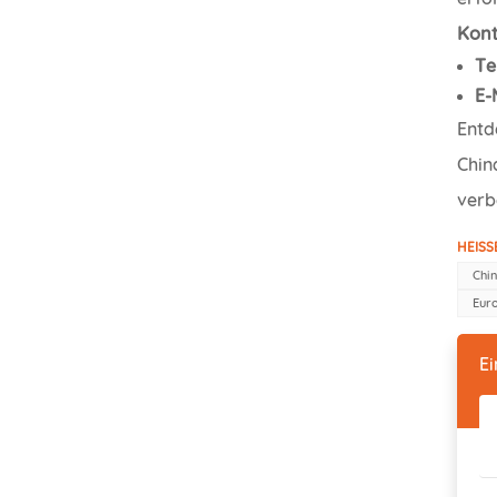
Kont
Te
E-
Entd
Chin
verb
HEISS
Chi
Euro
Ei