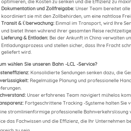
optimieren, die Kosten zu senken und die Effizienz zu maxi
Dokumentation und Zollfreigabe:
Unser Team bereitet all
koordiniert sie mit den Zollbehörden, um eine nahtlose Fre
Transit & Überwachung:
Einmal im Transport, wird Ihre S
und bietet Ihnen während ihrer gesamten Reise rechtzeitig
Lieferung & Entladen:
Bei der Ankunft in China verwalten u
Entladungsprozess und stellen sicher, dass Ihre Fracht sch
geliefert wird.
m wählen Sie unseren Bahn -LCL -Service?
steneffizienz:
Konsolidierte Sendungen senken dazu, die G
verlässigkeit:
Regelmäßige Planung und professionelle Hand
eferungen.
chverstand:
Unser erfahrenes Team navigiert mühelos kompl
ansparenz:
Fortgeschrittene Tracking -Systeme halten Sie v
eine stromlinienförmige professionelle Bahnverkehrslösung 
ice das Fachwissen und die Effizienz, die Ihr Unternehmen 
greich zu sein.