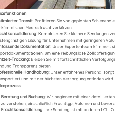
icefunktionen
timierter Transit:
Profitieren Sie von geplanten Schienendien
rkömmlichen Meeresfracht verkürzen.
achtkonsolidierung:
Kombinieren Sie kleinere Sendungen ve
stengünstigen Lösung für Unternehmen mit geringeren Vol
fassende Dokumentation:
Unser Expertenteam kümmert si
portdokumentationen, um eine reibungslose Zollabfertigung
htzeit-Tracking:
Bleiben Sie mit fortschrittlichen Verfolgung
ndung Transparenz bieten.
ofessionelle Handhabung:
Unser erfahrenes Personal sorgt 
ansportiert und mit der höchsten Versorgung entladen wird.
iceprozess
Beratung und Buchung:
Wir beginnen mit einer detaillier
zu verstehen, einschließlich Frachttyp, Volumen und bevorz
Frachtkonsolidierung:
Ihre Sendung ist mit anderen LCL -C