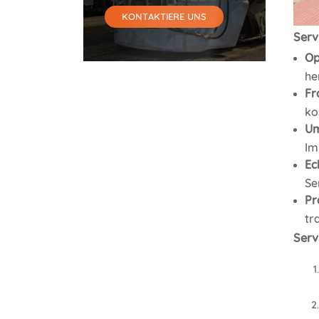
KONTAKTIERE UNS
Serv
Op
he
Fr
ko
Um
Im
Ec
Se
Pr
tr
Serv