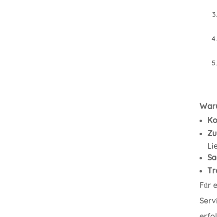
Waru
Ko
Zu
Li
Sa
Tr
Für 
Serv
erfol