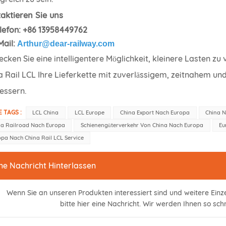
aktieren Sie uns
lefon: +86 13958449762
Mail:
Arthur@dear-railway.com
ecken Sie eine intelligentere Möglichkeit, kleinere Lasten z
a Rail LCL Ihre Lieferkette mit zuverlässigem, zeitnahem u
essern.
E TAGS :
LCL China
LCL Europe
China Export Nach Europa
China 
na Railroad Nach Europa
Schienengüterverkehr Von China Nach Europa
Eu
pa Nach China Rail LCL Service
ne Nachricht Hinterlassen
Wenn Sie an unseren Produkten interessiert sind und weitere Einz
bitte hier eine Nachricht. Wir werden Ihnen so sch