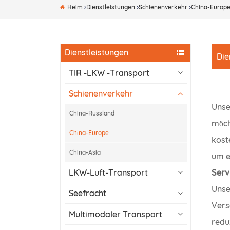
Heim
Dienstleistungen
Schienenverkehr
China-Europ
Dienstleistungen
Die
TIR -LKW -Transport
Schienenverkehr
Unse
China-Russland
möch
China-Europe
kost
China-Asia
um e
Serv
LKW-Luft-Transport
Unse
Seefracht
Vers
Multimodaler Transport
redu