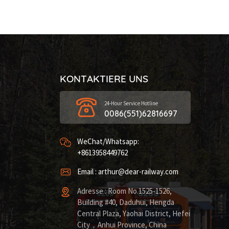
KONTAKTIERE UNS
24-Hour Service Hotline
0086(551)62816697
WeChat/Whatsapp:
+8613958449762
Email : arthur@dear-railway.com
Adresse : Room No.1525-1526,
Building #40, Daduhui, Hengda
Central Plaza, Yaohai District, Hefei
City，Anhui Province, China