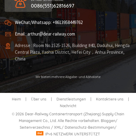
0086(551)62816697
WeChat/Whatsapp: +8613958449762
Email : arthur@dear-railway.com
Adresse : Room No.1525-1526, Building #40, Daduhui, Hengda
Central Plaza, Yaohai District, Hefei City，Anhui Province,
China
Wir bieten mehrere Abgabe- und Abholorte
Heim
|
Über uns
|
Dienstleistungen
|
Kontaktiere uns
|
Nachricht
© 2026 Dear-Railway Containertransport (Zhejiang) Supply Chain
Management Co., Ltd. Alle Rechte vorbehalten.
Bloggen
/
Seitenverzeichnis
/
XML
/
Datenschutz-Bestimmungen
/
IPv6 NETZWERK UNTERSTÜTZT